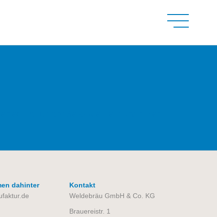
rlebnis für große & kleine Kurpfälzer
en dahinter
Kontakt
faktur.de
Weldebräu GmbH & Co. KG
Brauereistr. 1