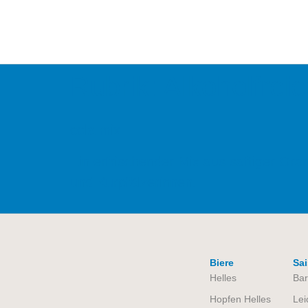
Rubrik:
Alkoholfreie
cola mix
Ein erfrischender Mix aus saftiger Ora
und Kurpfälzerinnen.
Biere
Sai
Helles
Bar
Hopfen Helles
Lei