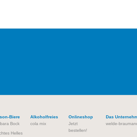
s
nge und spritziger Cola. Das fruchtige Geschmackse
son-Biere
Alkoholfreies
Onlineshop
Das Unternehm
bara Bock
cola mix
Jetzt
welde-braumanu
bestellen!
chtes Helles