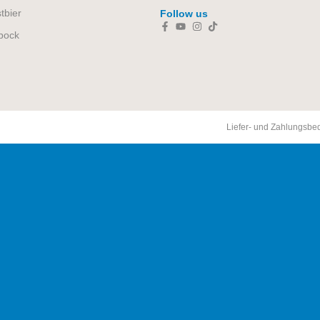
tbier
Follow us
bock
Liefer- und Zahlungsb