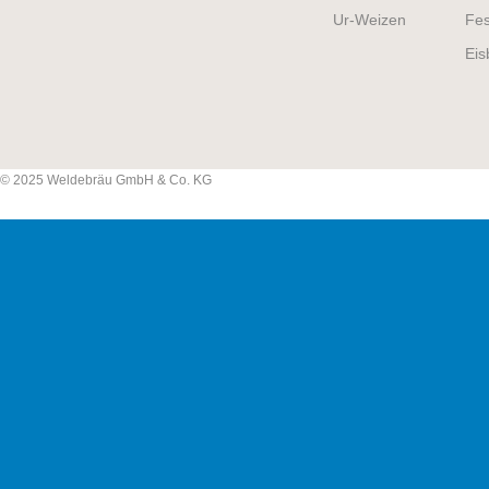
Ur-Weizen
Fes
Eis
© 2025 Weldebräu GmbH & Co. KG