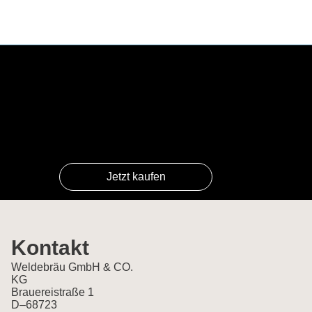
Jetzt kaufen
Kontakt
Weldebräu GmbH & CO.
KG
Brauereistraße 1
D–68723