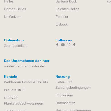
Helles
Barbara Bock
co
Hopfen Helles
Leichtes Helles
Ur-Weizen
Festbier
Eisbock
Onlineshop
Follow us
Jetzt bestellen!
Das Unternehmen dahinter
welde-braumanufaktur.de
Kontakt
Nutzung
Weldebräu GmbH & Co. KG
Liefer- und
Zahlungsbedingungen
Brauereistr. 1
Impressum
D-68723
Datenschutz
Plankstadt/Schwetzingen
Nutzungsbedingungen​