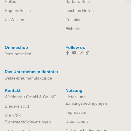
Helles
Barbara Bock
co
Hopfen Helles
Leichtes Helles
Ur-Weizen
Festbier
Eisbock
Onlineshop
Follow us
Jetzt bestellen!
Das Unternehmen dahinter
welde-braumanufaktur.de
Kontakt
Nutzung
Weldebräu GmbH & Co. KG
Liefer- und
Zahlungsbedingungen
Brauereistr. 1
Impressum
D-68723
Datenschutz
Plankstadt/Schwetzingen
Nutzungsbedingungen​