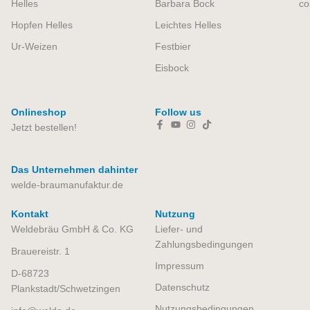
Helles
Barbara Bock
co
Hopfen Helles
Leichtes Helles
Ur-Weizen
Festbier
Eisbock
Onlineshop
Follow us
Jetzt bestellen!
Das Unternehmen dahinter
welde-braumanufaktur.de
Kontakt
Nutzung
Weldebräu GmbH & Co. KG
Liefer- und
Zahlungsbedingungen
Brauereistr. 1
Impressum
D-68723
Datenschutz
Plankstadt/Schwetzingen
Nutzungsbedingungen​